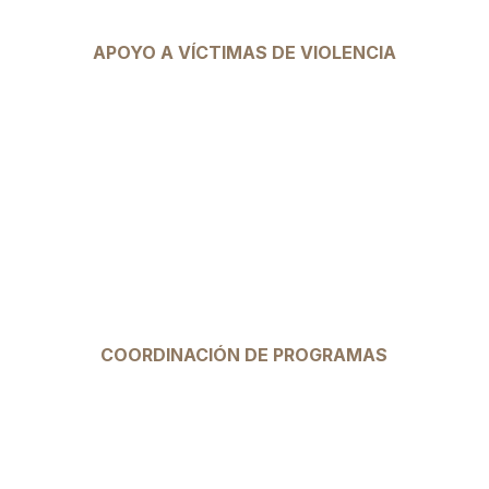
APOYO A VÍCTIMAS DE VIOLENCIA
Con experiencia en el manejo de casos
sensibles, el Dr. Cardoso Becerra ofrece
apoyo terapéutico y tratamiento para
ayudar a las víctimas de violencia sexual a
sanar emocionalmente y recuperarse de
traumas pasados.
COORDINACIÓN DE PROGRAMAS
Como líder en programas de salud mental y
adicciones en clínicas especializadas, el Dr.
Cardoso Becerra coordina y supervisa la
implementación de programas efectivos