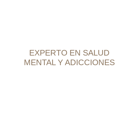
Formación Académica Destacada
EXPERTO EN SALUD
MENTAL Y ADICCIONES
Con una Maestría en Tratamiento
Cognitivo Conductual en Adicciones
obtenida en universidades españolas, el
Dr. Yuniesky Cardoso Becerra ha
complementado su formación académica
con cursos y diplomados adicionales en
áreas como soporte vital, atención