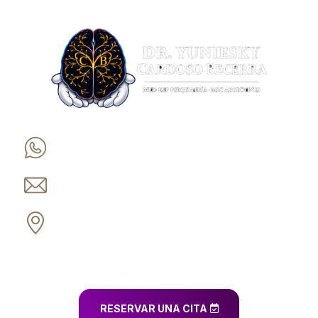
+57 315 205 5068
dr.cardosobecerra@hotmail.com
Cl. 5D #38A-35, Torre 1, Piso 11,
Consultorio 1133 Edificio De Colores,
Cali – Colombia
RESERVAR UNA CITA