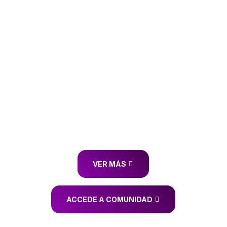
Medicina con honores y obtuvo el título
de especialista de primer grado en
Psiquiatría en la Universidad de Ciencias
Médicas de La Habana, Cuba. Además,
complementó su formación con estudios
de postgrado en la Universidad
Tecnológica de España, donde también
se graduó como Máster en Tratamiento
Cognitivo Conductual en Adicciones.
VER MÁS
ACCEDE A COMUNIDAD