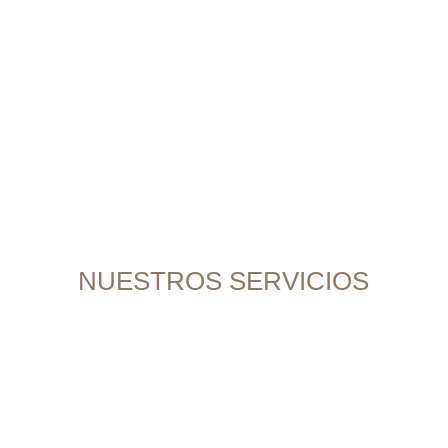
Amplia Experiencia en Atención Integral
NUESTROS SERVICIOS
El Dr. Yuniesky Cardoso Becerra es un
destacado profesional en el campo de la
psiquiatría y la salud mental, ofreciendo una
amplia gama de servicios especializados