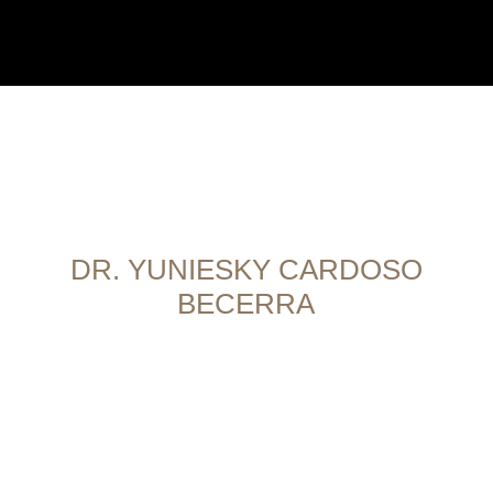
Experto en Psiquiatría y Salud Mental
DR. YUNIESKY CARDOSO
BECERRA
El Dr. Yuniesky Cardoso Becerra es un
médico altamente calificado con una
sólida formación académica y una amplia
experiencia laboral en el campo de la
psiquiatría. Se graduó como Doctor en